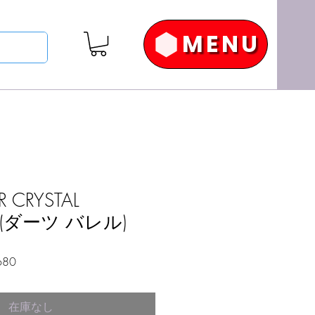
MENU
R CRYSTAL
I (ダーツ バレル)
セ
680
ー
ル
在庫なし
価