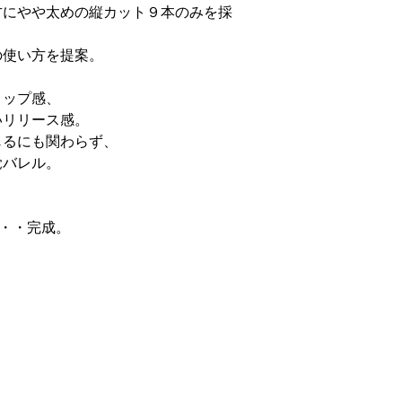
方にやや太めの縦カット９本のみを採
の使い方を提案。
リップ感、
いリリース感。
じるにも関わらず、
覚バレル。
・・・完成。