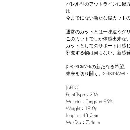
バレル型のアウトラインに後
用。
今までにない新たな縦カット
通常のカットとは一味違うグ
このカットでしか体感出来な
カットとしてのサポートは感
邪魔する物は何もない、新感
JOKERDRIVERの新たなる希望。
未来を切り開く。SHIKINAMI
[SPEC]
Point Type：2BA
Material：Tungsten 95%
Weight：19.0g
Length：43.0mm
MaxDia：7.4mm