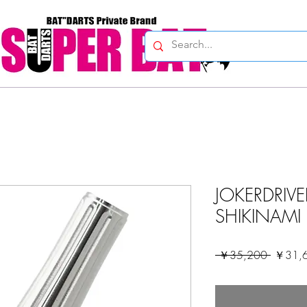
JOKERDRIVE
SHIKINAM
通
 ￥35,200 
￥31,
常
価
格