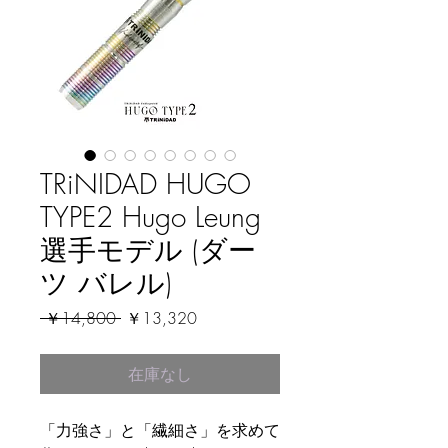
TRiNIDAD HUGO
TYPE2 Hugo Leung
選手モデル (ダー
ツ バレル)
通
セ
 ￥14,800 
￥13,320
常
ー
価
ル
在庫なし
格
価
格
「力強さ」と「繊細さ」を求めて