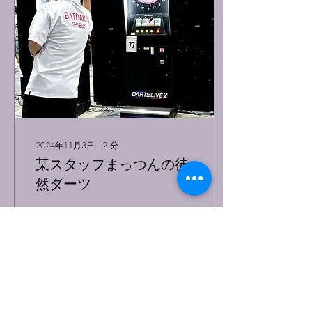
2024年11月3日
∙
2
分
某スタッフまっつんの徒
然ダーツ
どもども、おそらくスタッ
フのまっつんです( ˙ ꒳​ ˙ ) X
でもしょーもないことを呟
いてますが、ブログでは文
字数制限から解放されてる
のでしょーもなさパワーア
ップです。 主に大会参加や
ダーツバーさん、ショップ
64
0