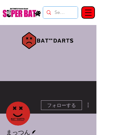
その他
フォローする
脚本
まっつん