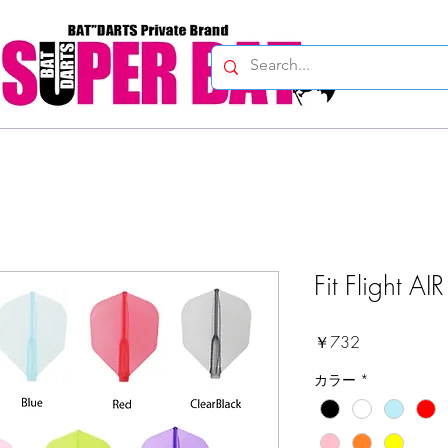
Fit Flight A
価
￥732
格
カラー
*