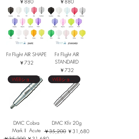
価格
価格
￥880
￥880
Fit Flight AIR SHAPE
Fit Flight AIR
STANDARD
価格
￥732
価格
￥732
WEBショップ限定価格
WEBショップ限定価格
DMC Cobra
DMC Kfir 20g
MarkⅠ Acute
通常価格
セール価格
￥35,200
￥31,680
通常価格
セール価格
￥35,200
￥31,680