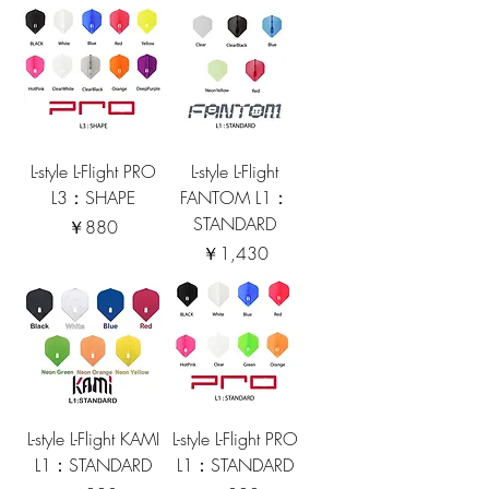
L-style L-Flight PRO
L-style L-Flight
L3：SHAPE
FANTOM L1：
STANDARD
価格
￥880
価格
￥1,430
L-style L-Flight KAMI
L-style L-Flight PRO
L1：STANDARD
L1：STANDARD