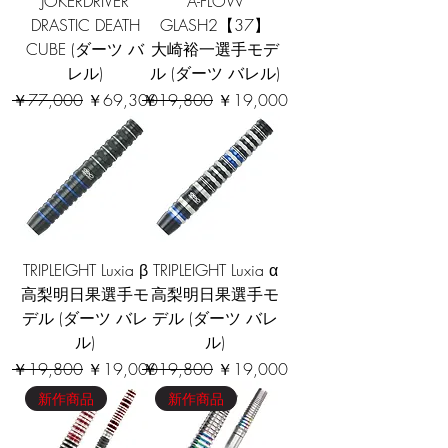
JOKERDRIVER
A-FLOW
DRASTIC DEATH
GLASH2【37】
CUBE (ダーツ バ
大崎裕一選手モデ
レル)
ル (ダーツ バレル)
通常価格
セール価格
通常価格
セール価格
￥77,000
￥69,300
￥19,800
￥19,000
TRIPLEIGHT Luxia β
TRIPLEIGHT Luxia α
高梨明日果選手モ
高梨明日果選手モ
デル (ダーツ バレ
デル (ダーツ バレ
ル)
ル)
通常価格
セール価格
通常価格
セール価格
￥19,800
￥19,000
￥19,800
￥19,000
新作商品
新作商品