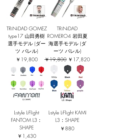
TRiNiDAD GOMEZ
TRiNiDAD
type17 山田勇樹
ROMERO4 岩田夏
選手モデル (ダー
海選手モデル (ダ
ツ バレル)
ーツ バレル)
価格
通常価格
セール価格
￥19,800
￥19,800
￥17,820
L-style L-Flight
L-style L-Flight KAMI
FANTOM L3：
L3：SHAPE
SHAPE
価格
￥880
価格
￥1,430