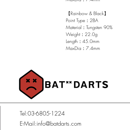
【Rainbow & Black】
Point Type：2BA
Material：Tungsten 90%
Weight：22.0g
Length：45.0mm
MaxDia：7.4mm
​Tel:03-6805-1224
​E-Mail:info@batdarts.com