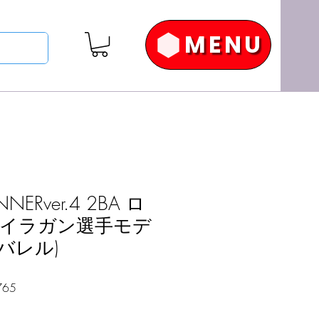
MENU
NERver.4 2BA ロ
イラガン選手モデ
 バレル)
セ
765
ー