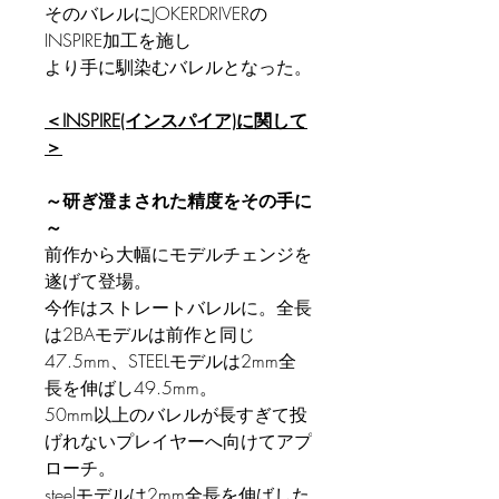
そのバレルにJOKERDRIVERの
INSPIRE加工を施し
より手に馴染むバレルとなった。
＜INSPIRE(インスパイア)に関して
＞
～研ぎ澄まされた精度をその手に
～
前作から大幅にモデルチェンジを
遂げて登場。
今作はストレートバレルに。全長
は2BAモデルは前作と同じ
47.5mm、STEELモデルは2mm全
長を伸ばし49.5mm。
50mm以上のバレルが長すぎて投
げれないプレイヤーへ向けてアプ
ローチ。
steelモデルは2mm全長を伸ばした