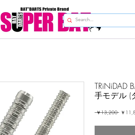
TRiNiDAD
手モデル (
通
 ￥13,200 
￥11,
常
価
格