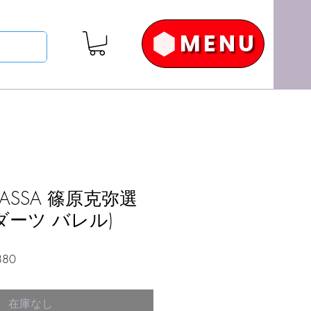
MENU
 BASSA 篠原克弥選
ダーツ バレル)
セ
880
ー
ル
在庫なし
価